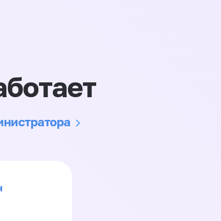
аботает
министратора
н