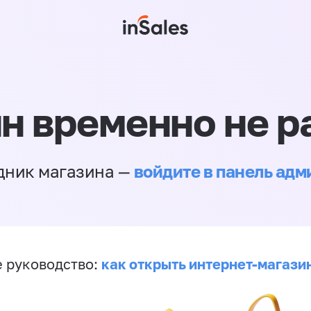
н временно не р
войдите в панель ад
дник магазина —
как открыть интернет-магази
 руководство: