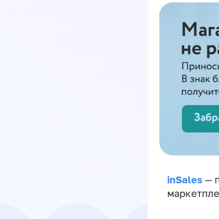
inSales
— п
маркетпле