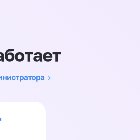
аботает
министратора
н