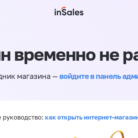
н временно не р
войдите в панель ад
дник магазина —
как открыть интернет-магази
 руководство: