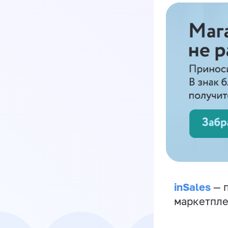
inSales
— п
маркетпле