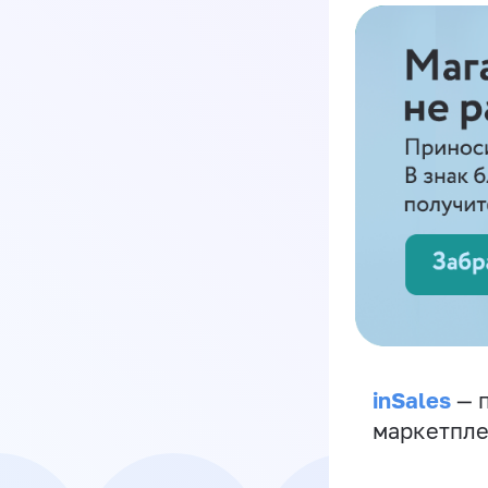
inSales
— п
маркетпле