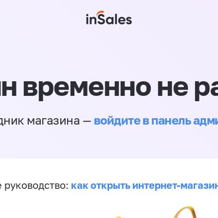
н временно не р
войдите в панель ад
дник магазина —
как открыть интернет-магази
 руководство: