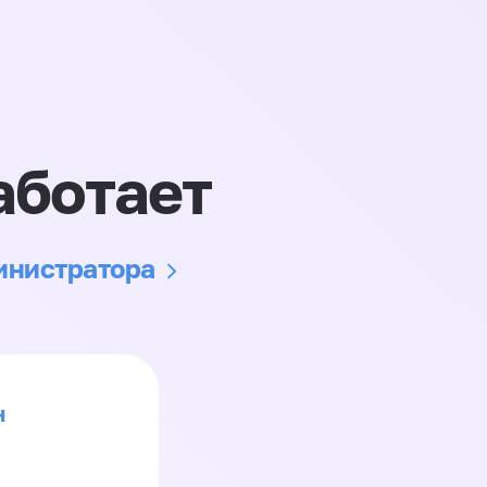
аботает
министратора
н