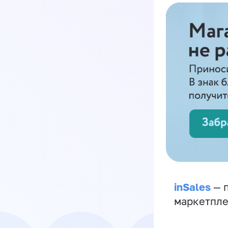
inSales
— п
маркетпле