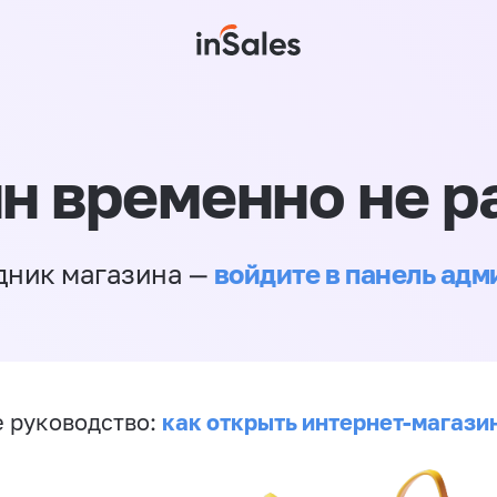
н временно не р
войдите в панель ад
дник магазина —
как открыть интернет-магази
 руководство: