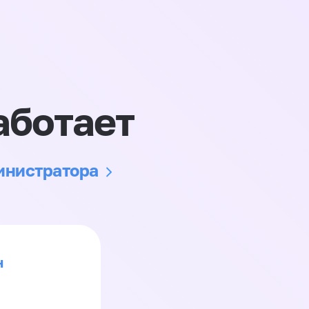
аботает
министратора
н