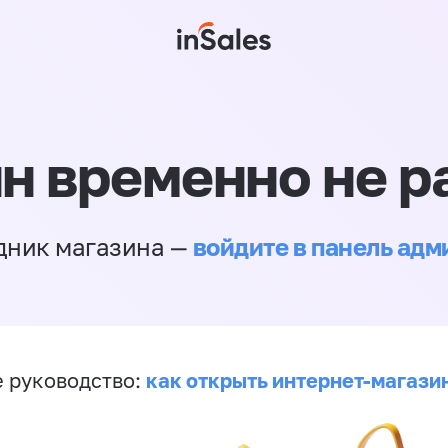
н временно не р
войдите в панель ад
дник магазина —
как открыть интернет-магази
 руководство: