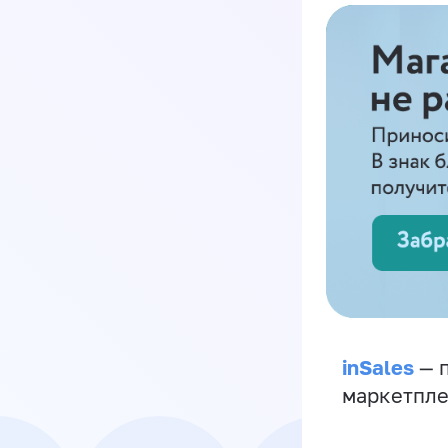
inSales
— п
маркетпле