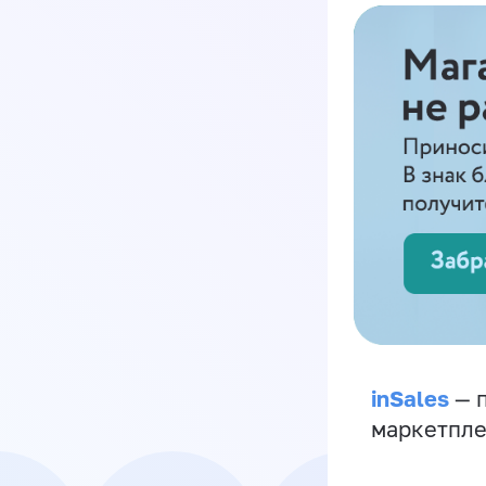
inSales
— п
маркетпле