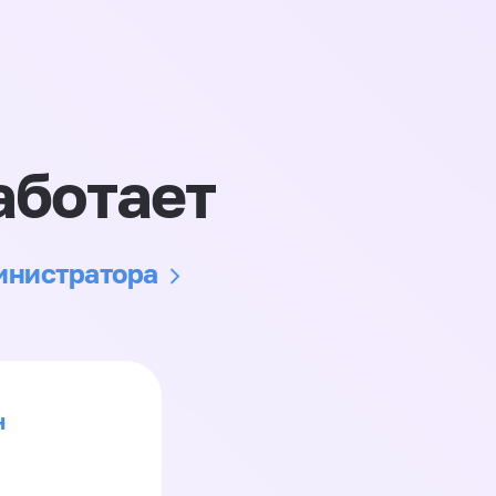
аботает
министратора
н