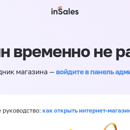
н временно не р
войдите в панель ад
дник магазина —
как открыть интернет-магази
 руководство: