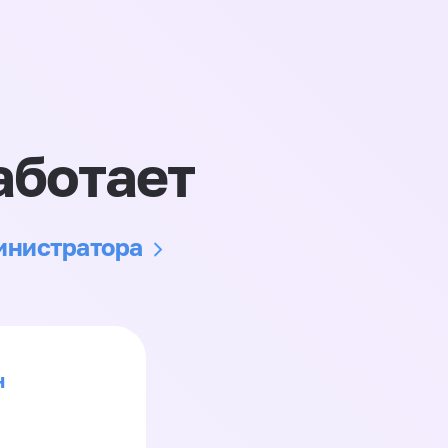
аботает
министратора
н