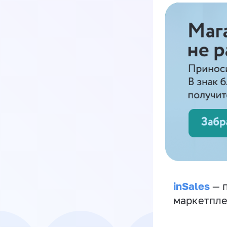
inSales
— п
маркетпле