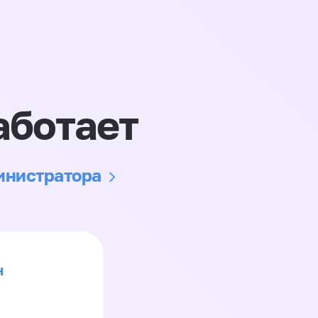
аботает
министратора
н