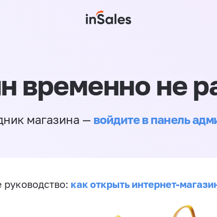
н временно не р
войдите в панель ад
дник магазина —
как открыть интернет-магази
 руководство: