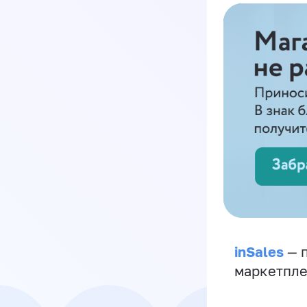
inSales
— п
маркетпле