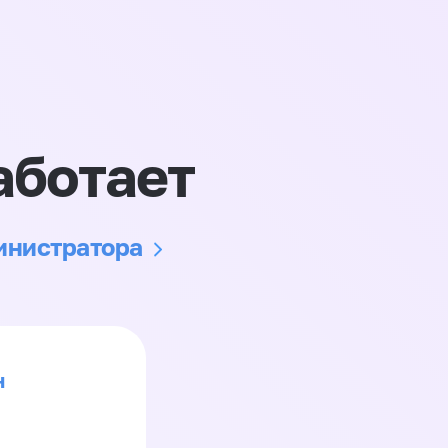
аботает
министратора
н