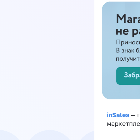
inSales
— п
маркетпле