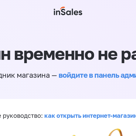
н временно не р
войдите в панель ад
дник магазина —
как открыть интернет-магази
 руководство: