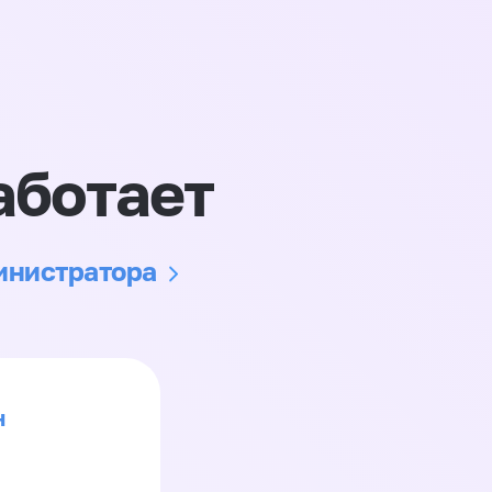
аботает
министратора
н