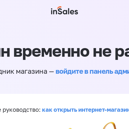
н временно не р
войдите в панель ад
дник магазина —
как открыть интернет-магази
 руководство: