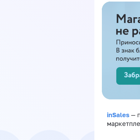
inSales
— п
маркетпле