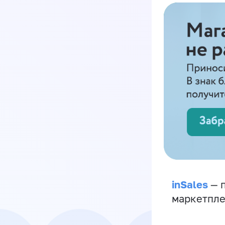
inSales
— п
маркетпле