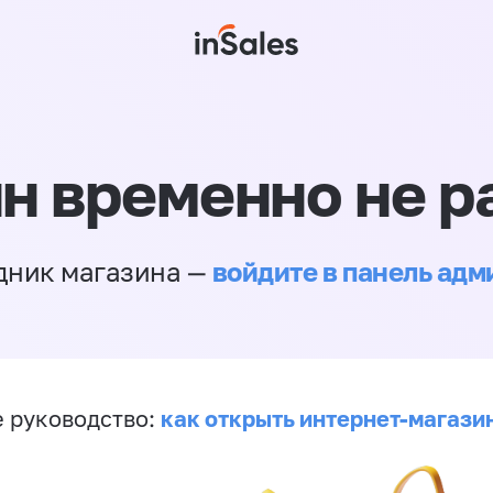
н временно не р
войдите в панель ад
дник магазина —
как открыть интернет-магази
 руководство: