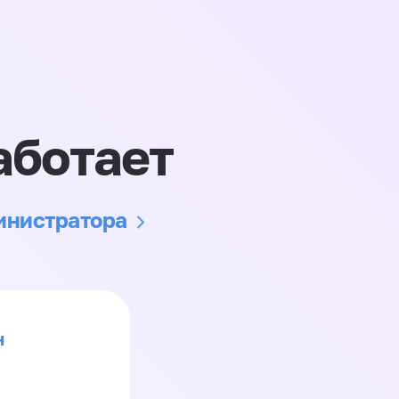
аботает
министратора
н