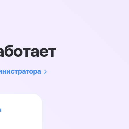
аботает
министратора
н