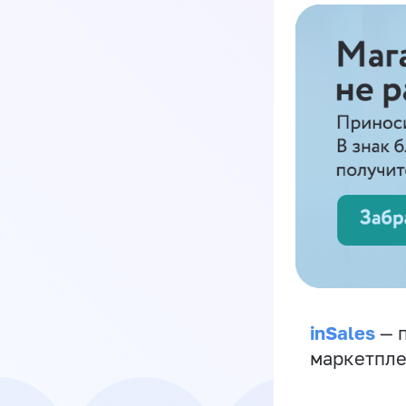
inSales
— п
маркетпле