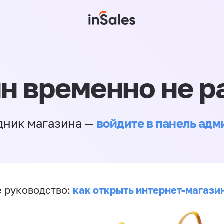
н временно не р
войдите в панель ад
дник магазина —
как открыть интернет-магази
 руководство: