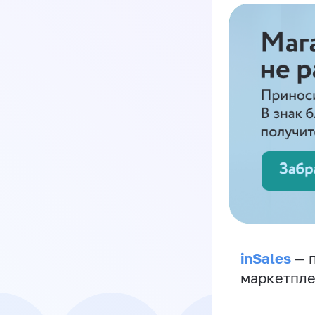
inSales
— п
маркетпле