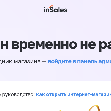
н временно не р
войдите в панель ад
дник магазина —
как открыть интернет-магази
 руководство: