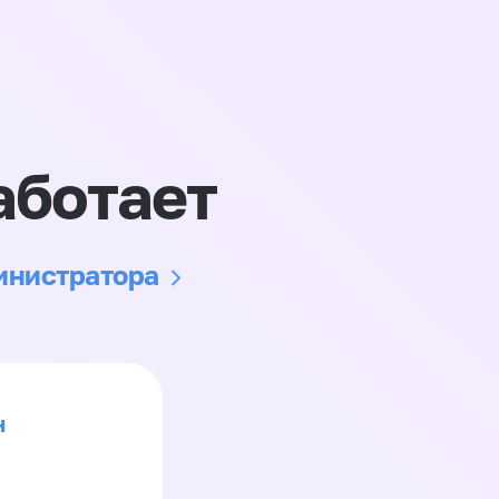
аботает
министратора
н