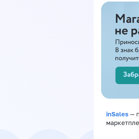
inSales
— п
маркетпле