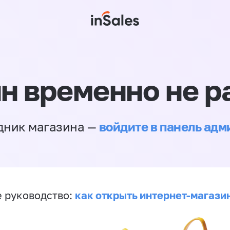
н временно не р
войдите в панель ад
дник магазина —
как открыть интернет-магази
 руководство: