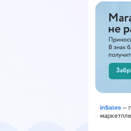
inSales
— п
маркетпле