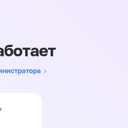
аботает
министратора
н